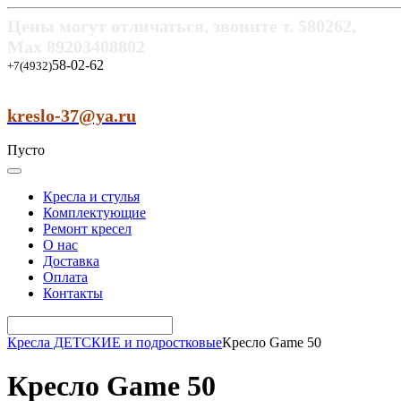
Цены могут отличаться, звоните т.
580262,
Max
89203408802
58-02-62
+7(4932)
kreslo-37@ya.ru
Пусто
Кресла и стулья
Комплектующие
Ремонт кресел
О нас
Доставка
Оплата
Контакты
Кресла ДЕТСКИЕ и подростковые
Кресло Game 50
Кресло Game 50