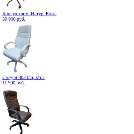
Консул хром. Натур. Кожа
39 900
руб.
Сатурн 303 б\п, к\з 3
11 500
руб.