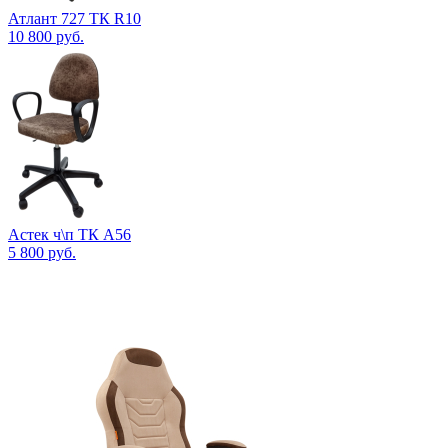
Атлант 727 ТК R10
10 800
руб.
Астек ч\п ТК А56
5 800
руб.