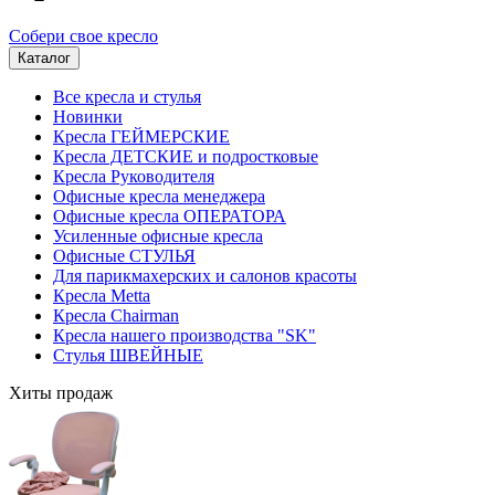
Собери свое кресло
Каталог
Все кресла и стулья
Новинки
Кресла ГЕЙМЕРСКИЕ
Кресла ДЕТСКИЕ и подростковые
Кресла Руководителя
Офисные кресла менеджера
Офисные кресла ОПЕРАТОРА
Усиленные офисные кресла
Офисные СТУЛЬЯ
Для парикмахерских и салонов красоты
Кресла Metta
Кресла Chairman
Кресла нашего производства "SK"
Стулья ШВЕЙНЫЕ
Хиты продаж