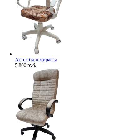
Астек б\пл жирафы
5 800
руб.