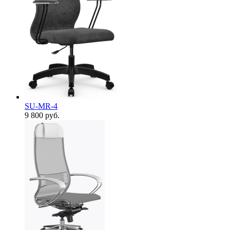
SU-MR-4
9 800
руб.