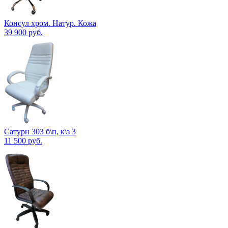
Консул хром. Натур. Кожа
39 900
руб.
Сатурн 303 б\п, к\з 3
11 500
руб.