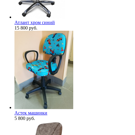
Атлант хром синий
15 800
руб.
Астек машинки
5 800
руб.