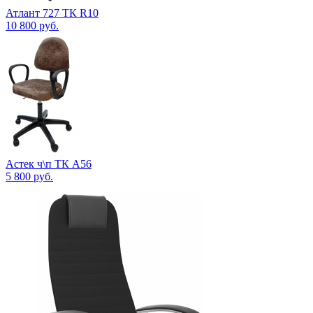
Атлант 727 ТК R10
10 800
руб.
Астек ч\п ТК А56
5 800
руб.