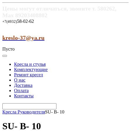
Цены могут отличаться, звоните т.
580262,
Max
89203408802
58-02-62
+7(4932)
kreslo-37@ya.ru
Пусто
Кресла и стулья
Комплектующие
Ремонт кресел
О нас
Доставка
Оплата
Контакты
Кресла Руководителя
SU- B- 10
SU- B- 10