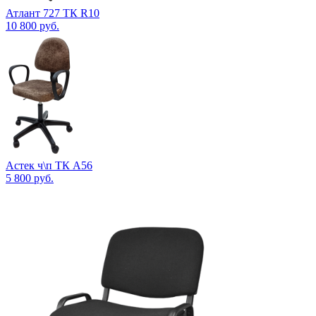
Атлант 727 ТК R10
10 800
руб.
Астек ч\п ТК А56
5 800
руб.