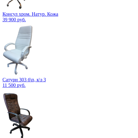
Консул хром. Натур. Кожа
39 900
руб.
Сатурн 303 б\п, к\з 3
11 500
руб.