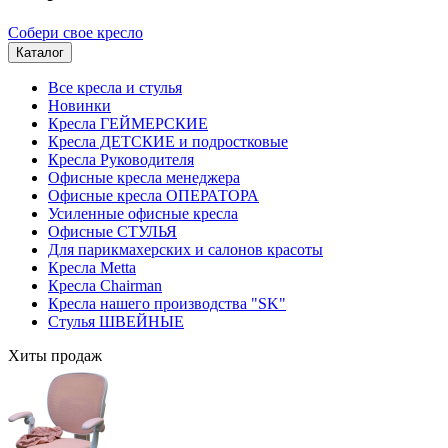
Собери свое кресло
Каталог
Все кресла и стулья
Новинки
Кресла ГЕЙМЕРСКИЕ
Кресла ДЕТСКИЕ и подростковые
Кресла Руководителя
Офисные кресла менеджера
Офисные кресла ОПЕРАТОРА
Усиленные офисные кресла
Офисные СТУЛЬЯ
Для парикмахерских и салонов красоты
Кресла Metta
Кресла Chairman
Кресла нашего производства "SK"
Стулья ШВЕЙНЫЕ
Хиты продаж