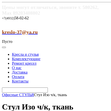
Цены могут отличаться, звоните т.
580262,
Max
89203408802
58-02-62
+7(4932)
kreslo-37@ya.ru
Пусто
Кресла и стулья
Комплектующие
Ремонт кресел
О нас
Доставка
Оплата
Контакты
Офисные СТУЛЬЯ
Стул Изо ч/к, ткань
Стул Изо ч/к, ткань