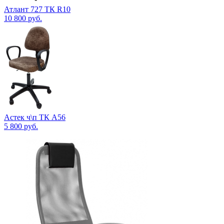
Атлант 727 ТК R10
10 800
руб.
Астек ч\п ТК А56
5 800
руб.