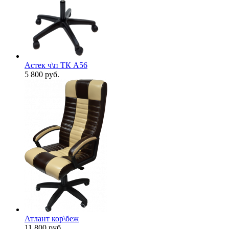
Астек ч\п ТК А56
5 800
руб.
Атлант кор\беж
11 800
руб.