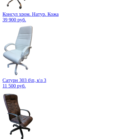
Консул хром. Натур. Кожа
39 900
руб.
Сатурн 303 б\п, к\з 3
11 500
руб.