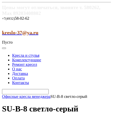
Цены могут отличаться, звоните т.
580262,
Max
89203408802
58-02-62
+7(4932)
kreslo-37@ya.ru
Пусто
Кресла и стулья
Комплектующие
Ремонт кресел
О нас
Доставка
Оплата
Контакты
Офисные кресла менеджера
SU-B-8 светло-серый
SU-B-8 светло-серый