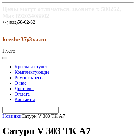
Цены могут отличаться, звоните т.
580262,
Max
89203408802
58-02-62
+7(4932)
kreslo-37@ya.ru
Пусто
Кресла и стулья
Комплектующие
Ремонт кресел
О нас
Доставка
Оплата
Контакты
Новинки
Сатурн V 303 ТК А7
Сатурн V 303 ТК А7