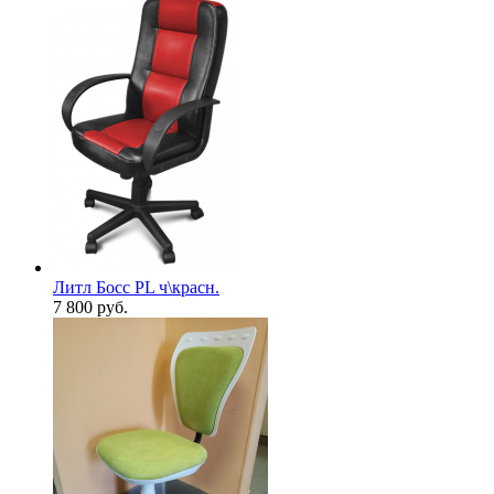
Литл Босс PL ч\красн.
7 800
руб.