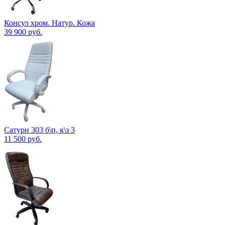
Консул хром. Натур. Кожа
39 900
руб.
Сатурн 303 б\п, к\з 3
11 500
руб.