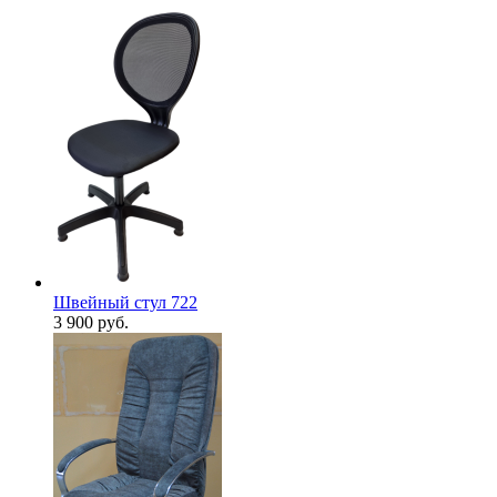
Швейный стул 722
3 900
руб.