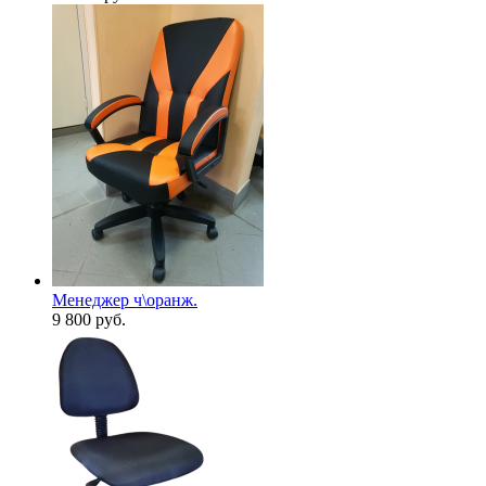
Менеджер ч\оранж.
9 800
руб.