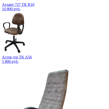
Атлант 727 ТК R10
10 800
руб.
Астек ч\п ТК А56
5 800
руб.