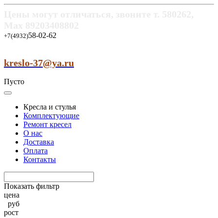
Цены могут отличаться, звоните т.
580262,
Max
89203408802
58-02-62
+7(4932)
kreslo-37@ya.ru
Пусто
Кресла и стулья
Комплектующие
Ремонт кресел
О нас
Доставка
Оплата
Контакты
Показать фильтр
цена
руб
рост