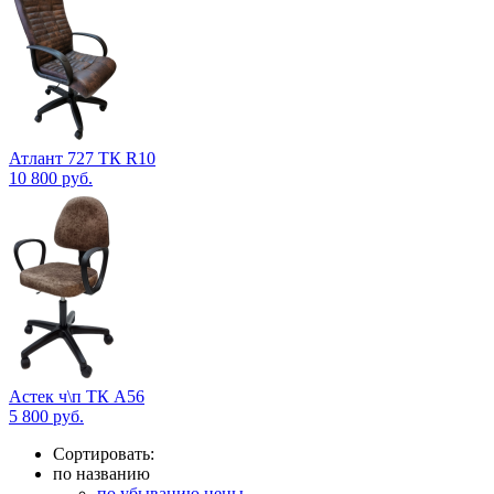
Атлант 727 ТК R10
10 800
руб.
Астек ч\п ТК А56
5 800
руб.
Сортировать:
по названию
по убыванию цены