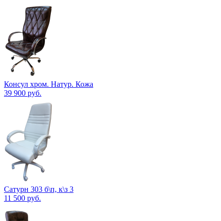
Консул хром. Натур. Кожа
39 900
руб.
Сатурн 303 б\п, к\з 3
11 500
руб.