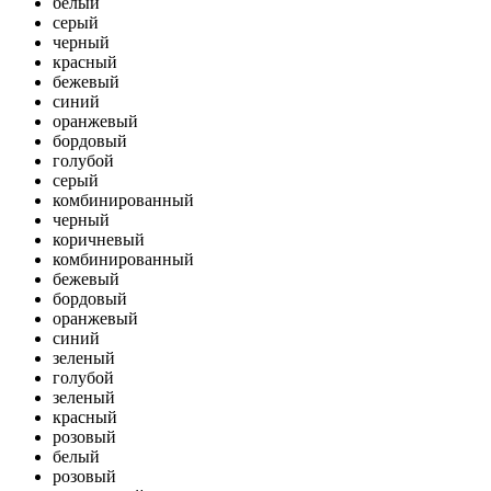
белый
серый
черный
красный
бежевый
синий
оранжевый
бордовый
голубой
серый
комбинированный
черный
коричневый
комбинированный
бежевый
бордовый
оранжевый
синий
зеленый
голубой
зеленый
красный
розовый
белый
розовый