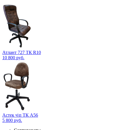
Атлант 727 ТК R10
10 800
руб.
Астек ч\п ТК А56
5 800
руб.