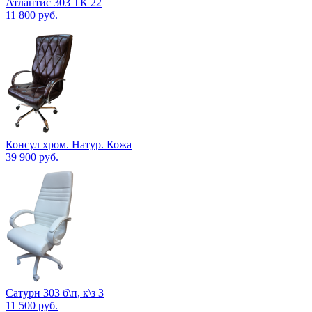
Атлантис 303 ТК 22
11 800
руб.
Консул хром. Натур. Кожа
39 900
руб.
Сатурн 303 б\п, к\з 3
11 500
руб.