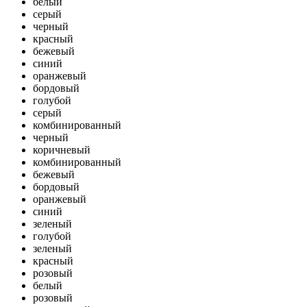
белый
серый
черный
красный
бежевый
синий
оранжевый
бордовый
голубой
серый
комбинированный
черный
коричневый
комбинированный
бежевый
бордовый
оранжевый
синий
зеленый
голубой
зеленый
красный
розовый
белый
розовый