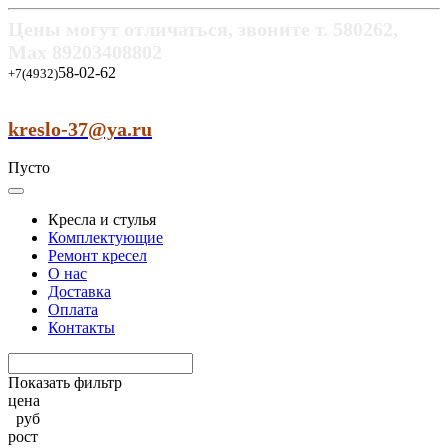
Цены могут отличаться, звоните т.
580262,
Max
89203408802
58-02-62
+7(4932)
kreslo-37@ya.ru
Пусто
Кресла и стулья
Комплектующие
Ремонт кресел
О нас
Доставка
Оплата
Контакты
Показать фильтр
цена
руб
рост