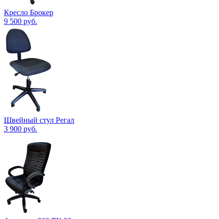
Кресло Брокер
9 500
руб.
Швейный стул Регал
3 900
руб.