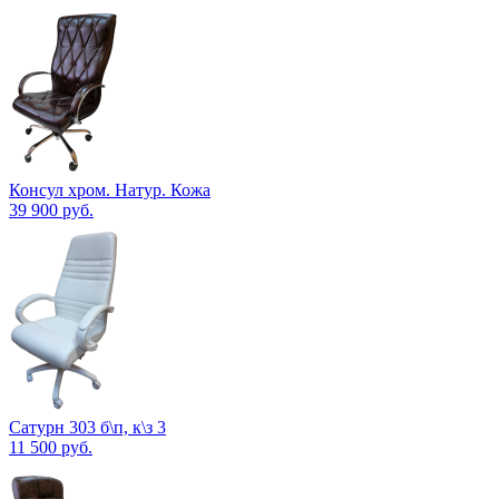
Консул хром. Натур. Кожа
39 900
руб.
Сатурн 303 б\п, к\з 3
11 500
руб.