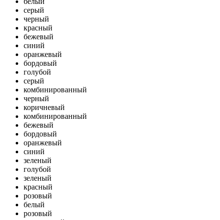
белый
серый
черный
красный
бежевый
синий
оранжевый
бордовый
голубой
серый
комбинированный
черный
коричневый
комбинированный
бежевый
бордовый
оранжевый
синий
зеленый
голубой
зеленый
красный
розовый
белый
розовый