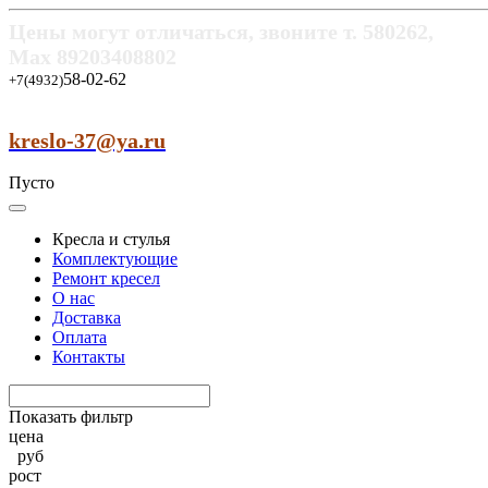
Цены могут отличаться, звоните т.
580262,
Max
89203408802
58-02-62
+7(4932)
kreslo-37@ya.ru
Пусто
Кресла и стулья
Комплектующие
Ремонт кресел
О нас
Доставка
Оплата
Контакты
Показать фильтр
цена
руб
рост