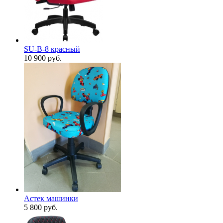
SU-B-8 красный
10 900
руб.
Астек машинки
5 800
руб.