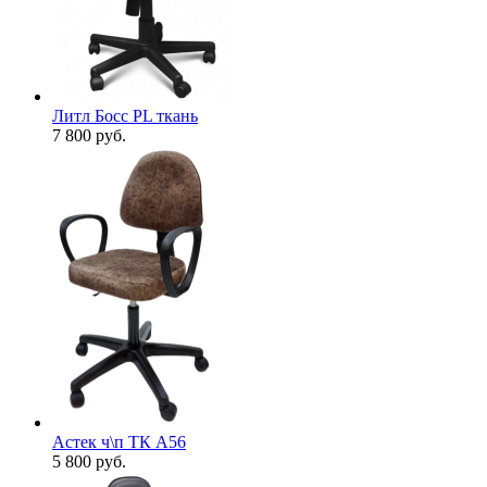
Литл Босс PL ткань
7 800
руб.
Астек ч\п ТК А56
5 800
руб.