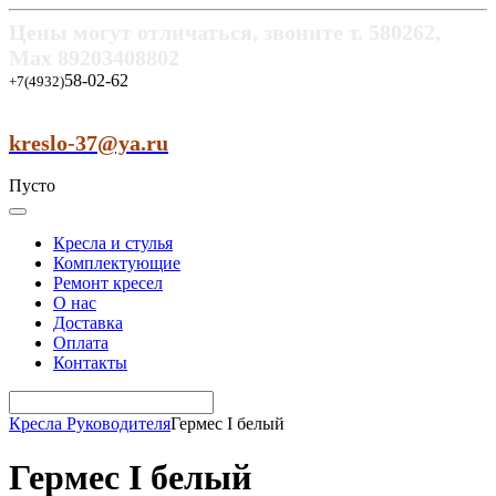
Цены могут отличаться, звоните т.
580262,
Max
89203408802
58-02-62
+7(4932)
kreslo-37@ya.ru
Пусто
Кресла и стулья
Комплектующие
Ремонт кресел
О нас
Доставка
Оплата
Контакты
Кресла Руководителя
Гермес I белый
Гермес I белый