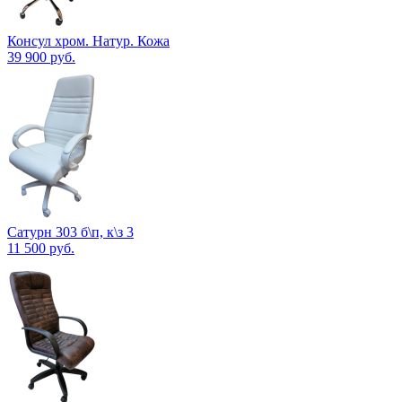
Консул хром. Натур. Кожа
39 900
руб.
Сатурн 303 б\п, к\з 3
11 500
руб.