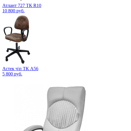
Атлант 727 ТК R10
10 800
руб.
Астек ч\п ТК А56
5 800
руб.