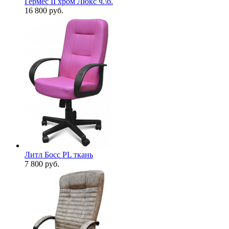
Гермес II хром Люкс ч.\б.
16 800
руб.
Литл Босс PL ткань
7 800
руб.