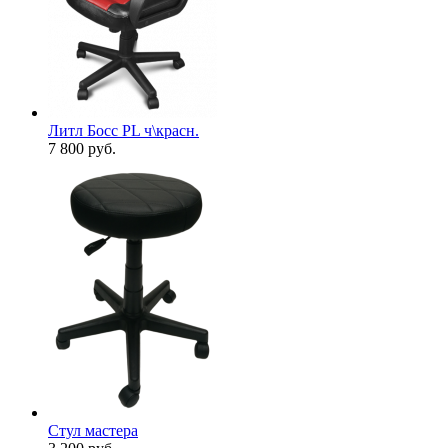
Литл Босс PL ч\красн.
7 800
руб.
Стул мастера