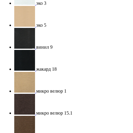
эко 3
эко 5
винил 9
жакард 18
микро велюр 1
микро велюр 15.1