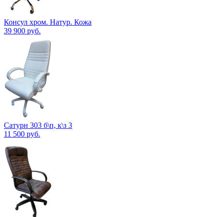
Консул хром. Натур. Кожа
39 900
руб.
Сатурн 303 б\п, к\з 3
11 500
руб.