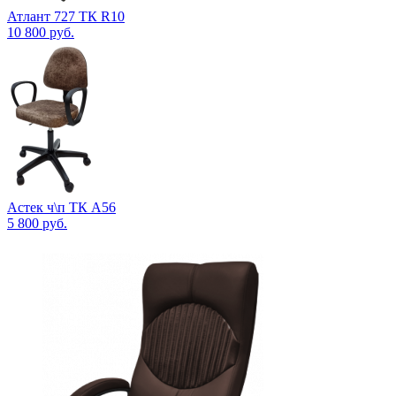
Атлант 727 ТК R10
10 800
руб.
Астек ч\п ТК А56
5 800
руб.