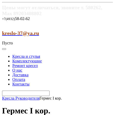
Цены могут отличаться, звоните т.
580262,
Max
89203408802
58-02-62
+7(4932)
kreslo-37@ya.ru
Пусто
Кресла и стулья
Комплектующие
Ремонт кресел
О нас
Доставка
Оплата
Контакты
Кресла Руководителя
Гермес I кор.
Гермес I кор.