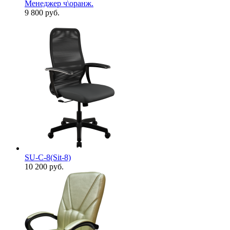
Менеджер ч\оранж.
9 800
руб.
SU-С-8(Sit-8)
10 200
руб.