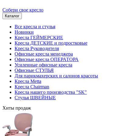
Собери свое кресло
Каталог
Все кресла и стулья
Новинки
Кресла ГЕЙМЕРСКИЕ
Кресла ДЕТСКИЕ и подростковые
Кресла Руководителя
Офисные кресла менеджера
Офисные кресла ОПЕРАТОРА
Усиленные офисные кресла
Офисные СТУЛЬЯ
Для парикмахерских и салонов красоты
Кресла Metta
Кресла Chairman
Кресла нашего производства "SK"
Стулья ШВЕЙНЫЕ
Хиты продаж