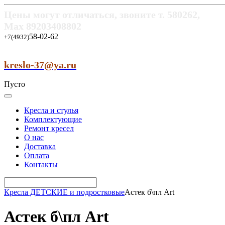
Цены могут отличаться, звоните т.
580262,
Max
89203408802
58-02-62
+7(4932)
kreslo-37@ya.ru
Пусто
Кресла и стулья
Комплектующие
Ремонт кресел
О нас
Доставка
Оплата
Контакты
Кресла ДЕТСКИЕ и подростковые
Астек б\пл Art
Астек б\пл Art