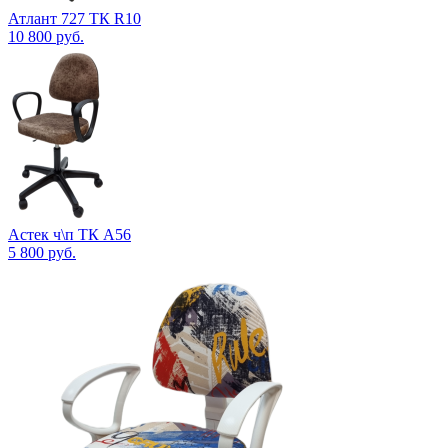
Атлант 727 ТК R10
10 800
руб.
Астек ч\п ТК А56
5 800
руб.