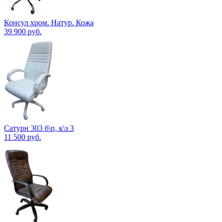
Консул хром. Натур. Кожа
39 900
руб.
Сатурн 303 б\п, к\з 3
11 500
руб.