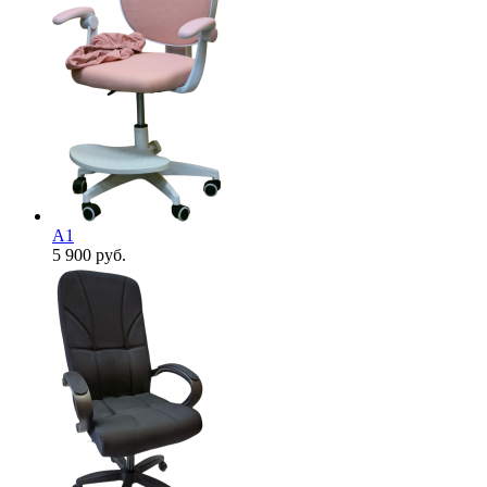
А1
5 900
руб.