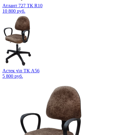
Атлант 727 ТК R10
10 800
руб.
Астек ч\п ТК А56
5 800
руб.