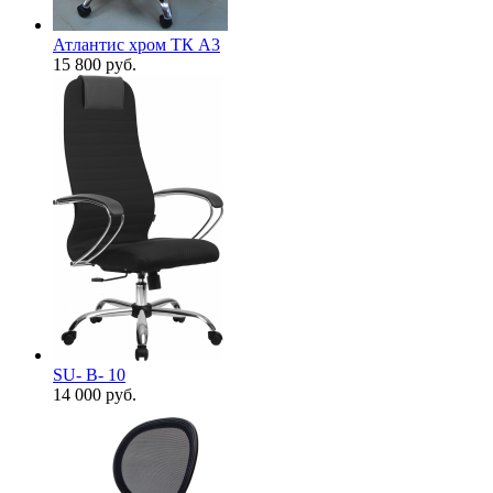
Атлантис хром ТК A3
15 800
руб.
SU- B- 10
14 000
руб.