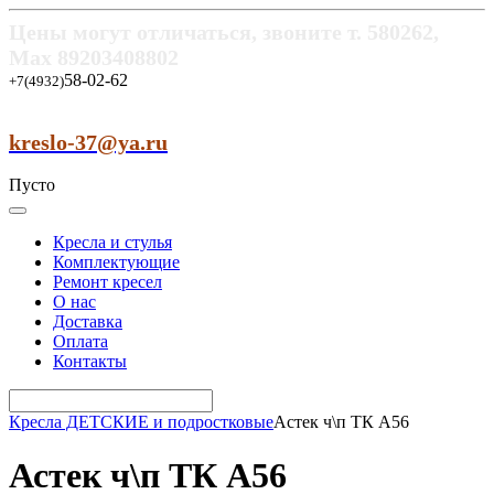
Цены могут отличаться, звоните т.
580262,
Max
89203408802
58-02-62
+7(4932)
kreslo-37@ya.ru
Пусто
Кресла и стулья
Комплектующие
Ремонт кресел
О нас
Доставка
Оплата
Контакты
Кресла ДЕТСКИЕ и подростковые
Астек ч\п ТК А56
Астек ч\п ТК А56