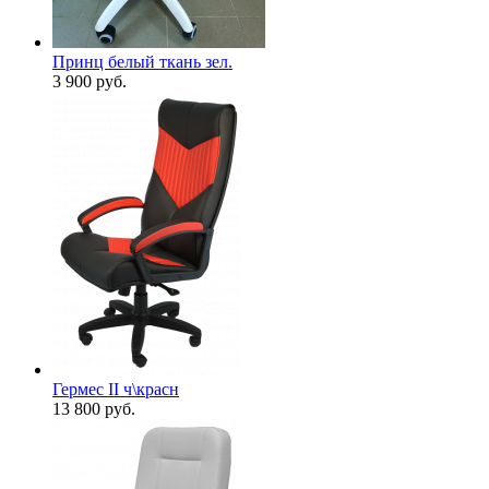
Принц белый ткань зел.
3 900
руб.
Гермес II ч\красн
13 800
руб.