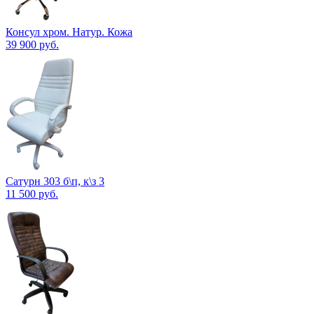
Консул хром. Натур. Кожа
39 900
руб.
Сатурн 303 б\п, к\з 3
11 500
руб.