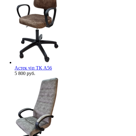
Астек ч\п ТК А56
5 800
руб.