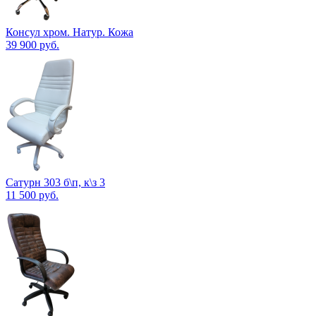
Консул хром. Натур. Кожа
39 900
руб.
Сатурн 303 б\п, к\з 3
11 500
руб.