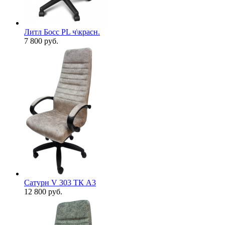
Литл Босс PL ч\красн.
7 800
руб.
Сатурн V 303 ТК А3
12 800
руб.