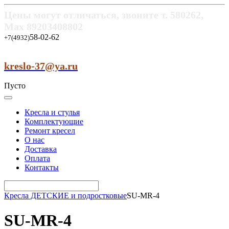
Цены могут отличаться, звоните т.
580262,
Max
89203408802
58-02-62
+7(4932)
kreslo-37@ya.ru
Пусто
Кресла и стулья
Комплектующие
Ремонт кресел
О нас
Доставка
Оплата
Контакты
Кресла ДЕТСКИЕ и подростковые
SU-MR-4
SU-MR-4