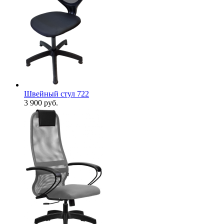
Швейный стул 722
3 900
руб.