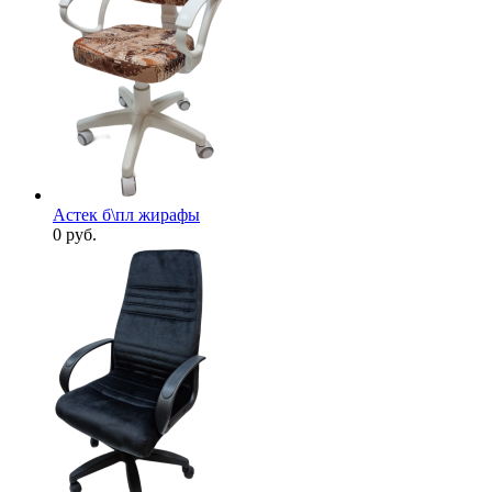
Астек б\пл жирафы
0
руб.