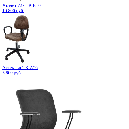
Атлант 727 ТК R10
10 800
руб.
Астек ч\п ТК А56
5 800
руб.