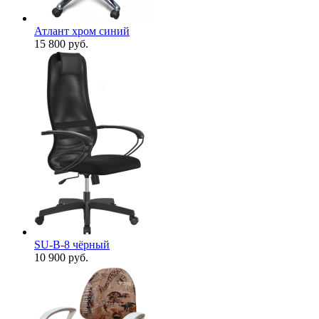
Атлант хром синий
15 800
руб.
SU-B-8 чёрный
10 900
руб.